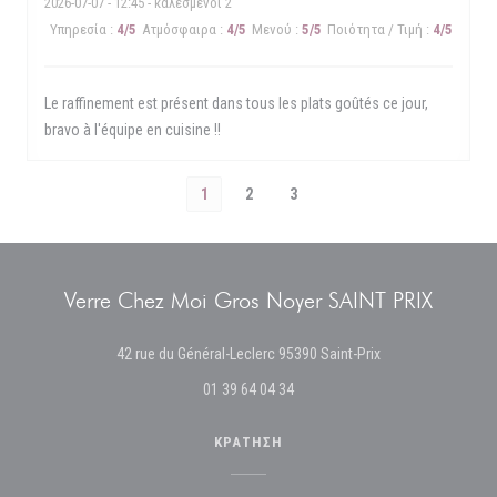
2026-07-07
- 12:45 - καλεσμένοι 2
Υπηρεσία
:
4
/5
Ατμόσφαιρα
:
4
/5
Μενού
:
5
/5
Ποιότητα / Τιμή
:
4
/5
Le raffinement est présent dans tous les plats goûtés ce jour,
bravo à l'équipe en cuisine !!
1
2
3
Verre Chez Moi Gros Noyer SAINT PRIX
((ανοίγει σε νέο π
42 rue du Général-Leclerc 95390 Saint-Prix
01 39 64 04 34
ΚΡΆΤΗΣΗ