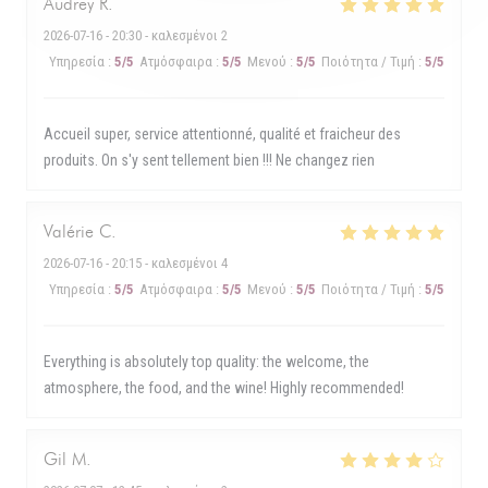
Audrey
R
2026-07-16
- 20:30 - καλεσμένοι 2
Υπηρεσία
:
5
/5
Ατμόσφαιρα
:
5
/5
Μενού
:
5
/5
Ποιότητα / Τιμή
:
5
/5
Accueil super, service attentionné, qualité et fraicheur des
produits. On s'y sent tellement bien !!! Ne changez rien
Valérie
C
2026-07-16
- 20:15 - καλεσμένοι 4
Υπηρεσία
:
5
/5
Ατμόσφαιρα
:
5
/5
Μενού
:
5
/5
Ποιότητα / Τιμή
:
5
/5
Everything is absolutely top quality: the welcome, the
atmosphere, the food, and the wine! Highly recommended!
Gil
M