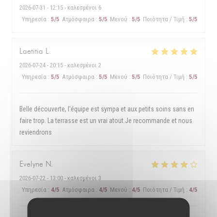
2026-07-31
- 12:15 - καλεσμένοι 6
Υπηρεσία
:
5
/5
Ατμόσφαιρα
:
5
/5
Μενού
:
5
/5
Ποιότητα / Τιμή
:
5
/5
Laetitia
L
2026-07-24
- 20:15 - καλεσμένοι 2
Υπηρεσία
:
5
/5
Ατμόσφαιρα
:
5
/5
Μενού
:
5
/5
Ποιότητα / Τιμή
:
5
/5
Belle découverte, l'équipe est sympa et aux petits soins sans en
faire trop. La terrasse est un vrai atout.Je recommande et nous
reviendrons
Evelyne
N
2026-07-22
- 13:00 - καλεσμένοι 3
Υπηρεσία
:
4
/5
Ατμόσφαιρα
:
4
/5
Μενού
:
4
/5
Ποιότητα / Τιμή
:
4
/5