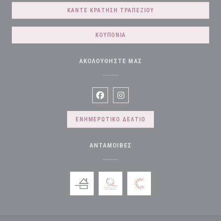
ΚΆΝΤΕ ΚΡΆΤΗΣΗ ΤΡΑΠΕΖΙΟΎ
ΚΟΥΠΌΝΙΑ
ΑΚΟΛΟΥΘΉΣΤΕ ΜΑΣ
Facebook ((ανοίγει σε νέο παράθυρο)
Instagram ((ανοίγει σε νέο παρ
ΕΝΗΜΕΡΩΤΙΚΌ ΔΕΛΤΊΟ
ΑΝΤΑΜΟΙΒΈΣ