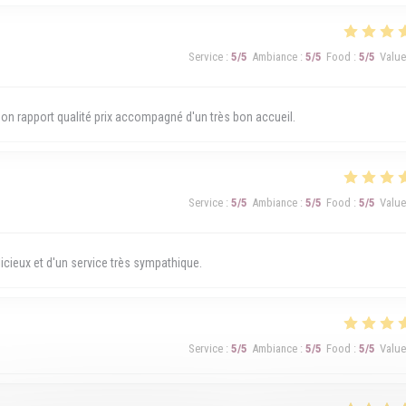
Service
:
5
/5
Ambiance
:
5
/5
Food
:
5
/5
Value
 Bon rapport qualité prix accompagné d'un très bon accueil.
Service
:
5
/5
Ambiance
:
5
/5
Food
:
5
/5
Value
ieux et d'un service très sympathique.
Service
:
5
/5
Ambiance
:
5
/5
Food
:
5
/5
Value