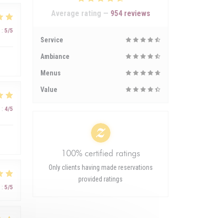
Average rating —
954 reviews
:
5
/5
Service
Ambiance
Menus
Value
:
4
/5
100% certified ratings
Only clients having made reservations
provided ratings
:
5
/5