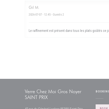
Gil
M
2026-07-07
- 12:45 - Guests 2
Le raffinement est présent dans tous les plats goûtés ce jou
Verre Chez Moi Gros Noyer
BOOKIN
SAINT PRIX
((opens in a new w
BOOK 