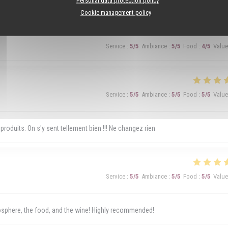
Cookie management policy
Service
:
5
/5
Ambiance
:
5
/5
Food
:
4
/5
Value
Service
:
5
/5
Ambiance
:
5
/5
Food
:
5
/5
Value
 produits. On s'y sent tellement bien !!! Ne changez rien
Service
:
5
/5
Ambiance
:
5
/5
Food
:
5
/5
Value
mosphere, the food, and the wine! Highly recommended!