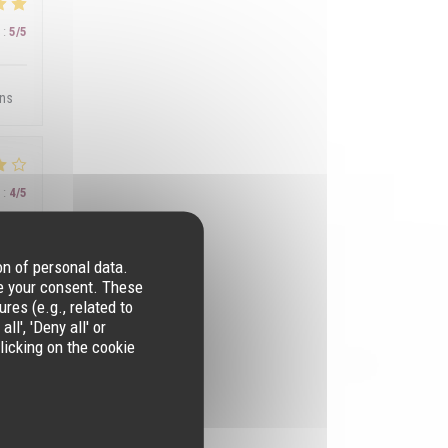
:
5
/5
ons
:
4
/5
on of personal data.
re your consent. These
res (e.g., related to
l', 'Deny all' or
licking on the cookie
:
5
/5
! Je