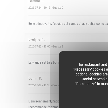
Laetitia
L
2026-07-24
- 20:15 - Guests 2
Belle découverte, l'équipe est sympa et aux petits soins s
Evelyne
N
2026-07-22
- 13:00 - Guests 3
La viande est très bonne mais déçu par les frites car ce n
The restaurant and 
'Necessary' cookies a
optional cookies are
Samir
R
social networks)
'Personalize' to man
2026-07-22
- 12:30 - Guests 2
L’environnement, l’accueil, le service et surtout la qualité
recommande fortement !