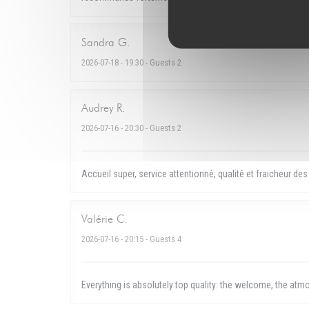
Sandra
G
2026-07-18
- 19:30 - Guests 2
Audrey
R
2026-07-16
- 20:30 - Guests 2
Accueil super, service attentionné, qualité et fraicheur des
Valérie
C
2026-07-16
- 20:15 - Guests 4
Everything is absolutely top quality: the welcome, the at