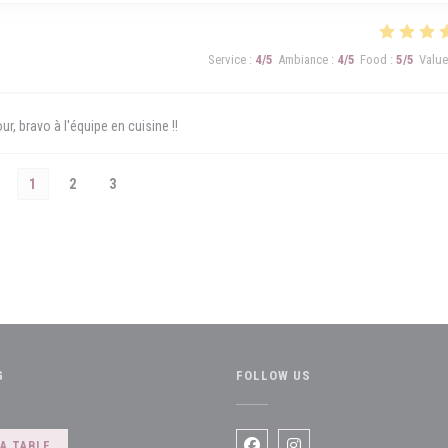
Service
:
4
/5
Ambiance
:
4
/5
Food
:
5
/5
Value
r, bravo à l'équipe en cuisine !!
1
2
3
G
FOLLOW US
indow))
A TABLE