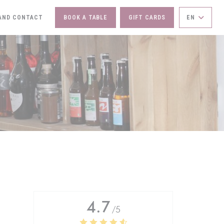
AND CONTACT
BOOK A TABLE
GIFT CARDS
EN
IN A NEW WINDOW))
4.7
/5