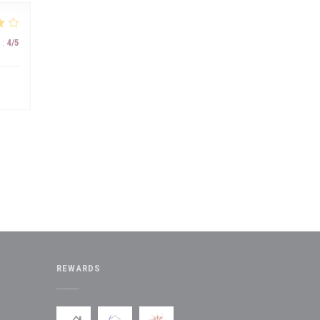
:
4
/5
REWARDS