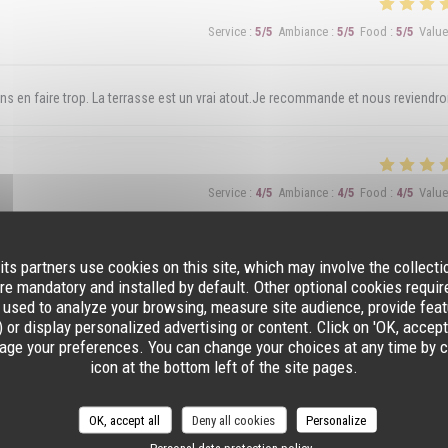
Service
:
5
/5
Ambiance
:
5
/5
Food
:
5
/5
Value
ans en faire trop. La terrasse est un vrai atout.Je recommande et nous reviendr
Service
:
4
/5
Ambiance
:
4
/5
Food
:
4
/5
Value
e sont des petits morceaux de frites
its partners use cookies on this site, which may involve the collecti
re mandatory and installed by default. Other optional cookies requi
 used to analyze your browsing, measure site audience, provide featu
 or display personalized advertising or content. Click on 'OK, accept al
age your preferences. You can change your choices at any time by c
Service
:
5
/5
Ambiance
:
4
/5
Food
:
5
/5
Value
icon at the bottom left of the site pages.
 dans les assiettes ! Merci au Patron pour son professionnalisme et son sourire !
OK, accept all
Deny all cookies
Personalize
Personal data protection policy