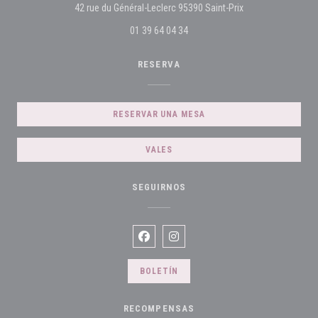
((abre en una nuev
42 rue du Général-Leclerc 95390 Saint-Prix
01 39 64 04 34
RESERVA
RESERVAR UNA MESA
VALES
SEGUIRNOS
Facebook ((abre en una nueva ventana)
Instagram ((abre en una nueva v
BOLETÍN
RECOMPENSAS