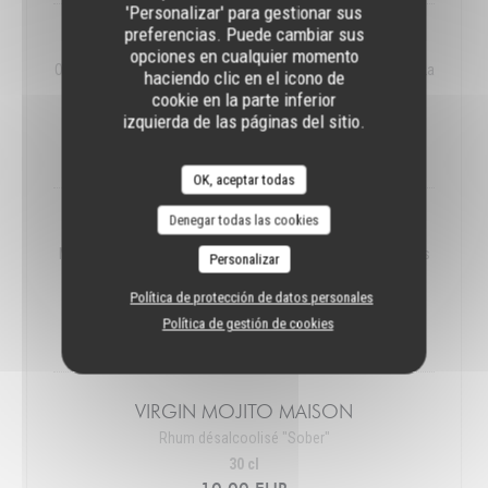
'Personalizar' para gestionar sus
preferencias. Puede cambiar sus
YOGI DETENDU
opciones en cualquier momento
Orange Carotte Gingembre Par la Maison SPECHT à Mantes La
haciendo clic en el icono de
Jolie
cookie en la parte inferior
izquierda de las páginas del sitio.
25CL
8,00 EUR
OK, aceptar todas
Denegar todas las cookies
MADONE MATADOR
Mangue Citron vert Verveine par la Maison SPECHT à Mantes
Personalizar
La Jolie
Política de protección de datos personales
25CL
Política de gestión de cookies
8,00 EUR
VIRGIN MOJITO MAISON
Rhum désalcoolisé "Sober"
30 cl