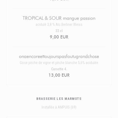
TROPICAL & SOUR mangue passion
acidulé 3,8 % Alc Berliner Weiss
33 cl
9,00 EUR
onaencoreettoujourspasfoutugrandchose
Gose pèche de vigne et pèche blanche 5,6% acidulée
Canette 4.
13,00 EUR
BRASSERIE LES MARMOTS
Installée à AMPUIS (69)