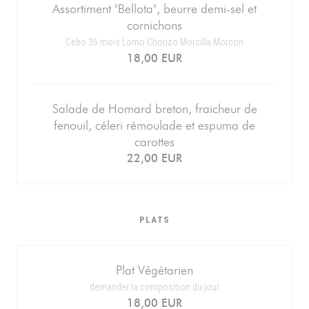
Assortiment "Bellota", beurre demi-sel et
cornichons
Cebo 36 mois Lomo Chorizo Morcilla Morcon
18,00 EUR
Salade de Homard breton, fraicheur de
fenouil, céleri rémoulade et espuma de
carottes
22,00 EUR
PLATS
Plat Végétarien
demander la composition du jour
18,00 EUR