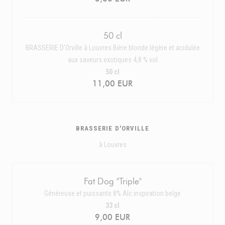
50 cl
BRASSERIE D'Orville à Louvres Bière blonde légère et acidulée
aux saveurs exotiques 4,8 % vol
50 cl
11,00 EUR
BRASSERIE D'ORVILLE
à Louvres
Fat Dog "Triple"
Généreuse et puissante 8% Alc inspiration belge
33 cl
9,00 EUR