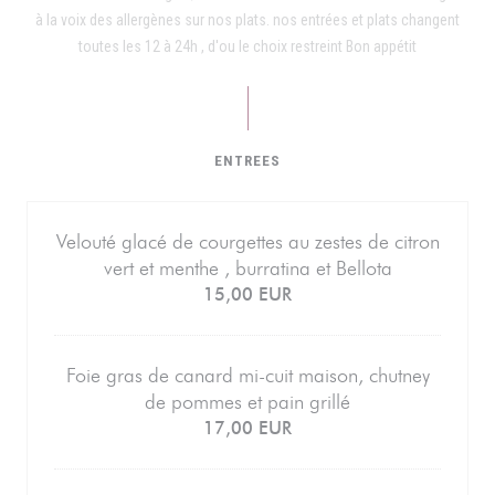
à la voix des allergènes sur nos plats. nos entrées et plats changent
toutes les 12 à 24h , d'ou le choix restreint Bon appétit
ENTREES
Velouté glacé de courgettes au zestes de citron
vert et menthe , burratina et Bellota
15,00 EUR
Foie gras de canard mi-cuit maison, chutney
de pommes et pain grillé
17,00 EUR