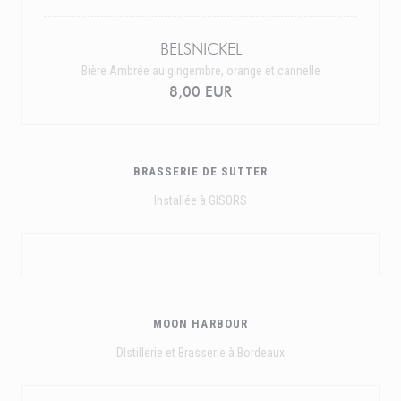
BELSNICKEL
Bière Ambrée au gingembre, orange et cannelle
8,00 EUR
BRASSERIE DE SUTTER
Installée à GISORS
MOON HARBOUR
DIstillerie et Brasserie à Bordeaux