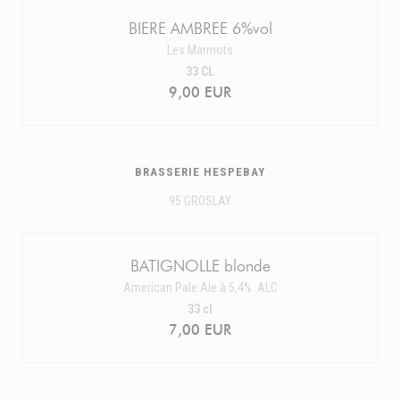
BIERE AMBREE 6%vol
Les Marmots
33 CL
9,00 EUR
BRASSERIE HESPEBAY
95 GROSLAY
BATIGNOLLE blonde
American Pale Ale à 5,4% .ALC
33 cl
7,00 EUR