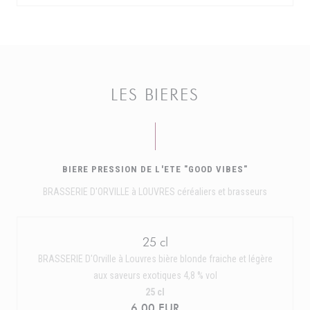
LES BIERES
BIERE PRESSION DE L'ETE "GOOD VIBES"
BRASSERIE D'ORVILLE à LOUVRES céréaliers et brasseurs
25 cl
BRASSERIE D'Orville à Louvres bière blonde fraiche et légère
aux saveurs exotiques 4,8 % vol
25 cl
6,00 EUR