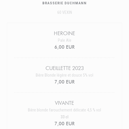
BRASSERIE DUCHMANN
60 VEXIN
HEROINE
Pale Ale
6,00 EUR
CUEILLETTE 2023
Bière Blonde légère et douce 5% vol
7,00 EUR
VIVANTE
Bière blonde farouchement délicate 4,5 % vol
33 cl
7,00 EUR