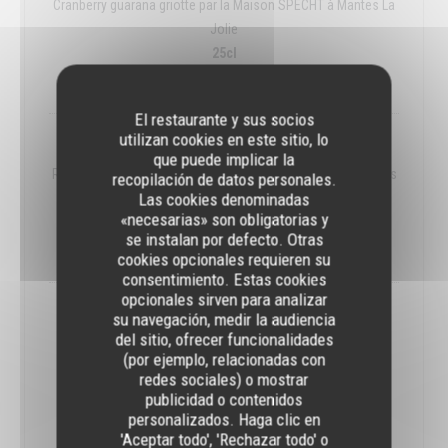
Cranberry guarana griotte par la Maison SPECHT à Mantes La
Jolie
25cl
8,00 EUR
El restaurante y sus socios
utilizan cookies en este sitio, lo
MUSE
que puede implicar la
Romarin Abricot Bergamotte par la Maison SPECHT à Mantes
recopilación de datos personales.
Las cookies denominadas
La Jolie
«necesarias» son obligatorias y
25CL
se instalan por defecto. Otras
8,00 EUR
cookies opcionales requieren su
consentimiento. Estas cookies
opcionales sirven para analizar
DANDY DES BAS FONDS
su navegación, medir la audiencia
del sitio, ofrecer funcionalidades
Poire Rhubarbe Canelle par la Maison SPECHT à Mantes La
(por ejemplo, relacionadas con
Jolie
redes sociales) o mostrar
25cl
publicidad o contenidos
8,00 EUR
personalizados. Haga clic en
'Aceptar todo', 'Rechazar todo' o