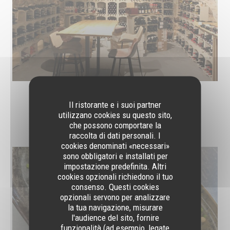
Il ristorante e i suoi partner
utilizzano cookies su questo sito,
PHOTOS DE PLATS
che possono comportare la
raccolta di dati personali. I
cookies denominati «necessari»
sono obbligatori e installati per
impostazione predefinita. Altri
cookies opzionali richiedono il tuo
consenso. Questi cookies
opzionali servono per analizzare
la tua navigazione, misurare
l'audience del sito, fornire
funzionalità (ad esempio, legate