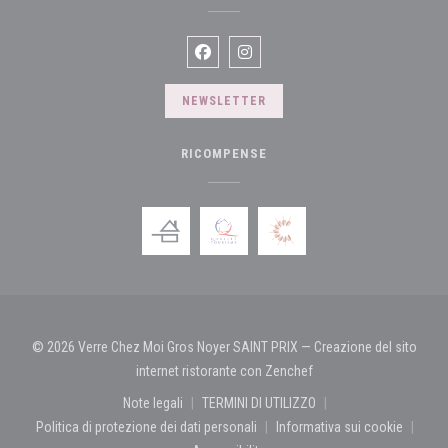
Facebook ((apre una nuova finestra))
Instagram ((apre una nuova fines
NEWSLETTER
RICOMPENSE
© 2026 Verre Chez Moi Gros Noyer SAINT PRIX — Creazione del sito
((apre una nuova finestr
internet ristorante con
Zenchef
Note legali
TERMINI DI UTILIZZO
((apre una nuova finestra))
((apre una nuova finestra))
Politica di protezione dei dati personali
Informativa sui cookie
((apre una nuova finestra))
((apre una nuova f