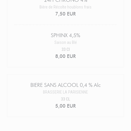
24H CHRONO 4%
Bière de Récolte houblons frais
7,50 EUR
SPHINX 4,5%
Saison au Blé
33 Cl
8,00 EUR
BIERE SANS ALCOOL 0,4 % Alc
BRASSERIE LA PARISIENNE
33 CL
5,00 EUR