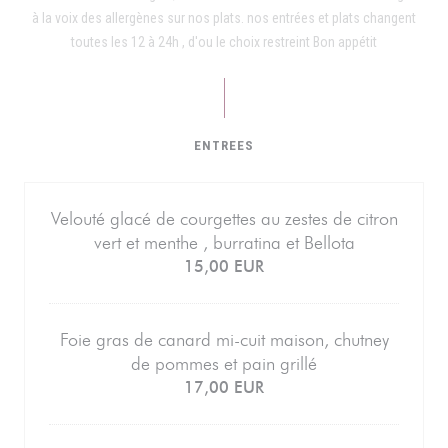
à la voix des allergènes sur nos plats. nos entrées et plats changent
toutes les 12 à 24h , d'ou le choix restreint Bon appétit
ENTREES
Velouté glacé de courgettes au zestes de citron
vert et menthe , burratina et Bellota
15,00 EUR
Foie gras de canard mi-cuit maison, chutney
de pommes et pain grillé
17,00 EUR