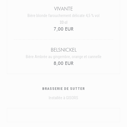
VIVANTE
Bière blonde farouchement délicate 4,5 % vol
33 cl
7,00 EUR
BELSNICKEL
Bière Ambrée au gingembre, orange et cannelle
8,00 EUR
BRASSERIE DE SUTTER
Installée à GISORS