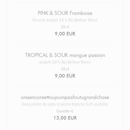
PINK & SOUR Framboise
Rose et acidulé 3,8 % Alc Berliner Weiss
33 cl
9,00 EUR
TROPICAL & SOUR mangue passion
acidulé 3,8 % Alc Berliner Weiss
33 cl
9,00 EUR
onaencoreettoujourspasfoutugrandchose
Gose pèche de vigne et pèche blanche 5,6% acidulée
Canette 4.
13,00 EUR