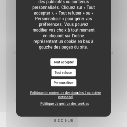
des publicités ou contenus
Poire Rhubarbe Canelle par la Maison SPECHT à Mantes La
personnalisés. Cliquez sur « Tout
Jolie
accepter », « Tout refuser » ou «
Personnaliser » pour gérer vos
25cl
préférences. Vous pouvez
8,00 EUR
modifier vos choix à tout moment
en cliquant sur l'icône
représentant un cookie en bas à
YOGI DETENDU
gauche des pages du site.
Orange Carotte Gingembre Par la Maison SPECHT à Mantes La
Jolie
Tout accepter
25CL
8,00 EUR
Tout refuser
Personnaliser
Politique de protection des données à caractère
MADONE MATADOR
personnel
Mangue Citron vert Verveine par la Maison SPECHT à Mantes
Politique de gestion des cookies
La Jolie
25CL
8,00 EUR