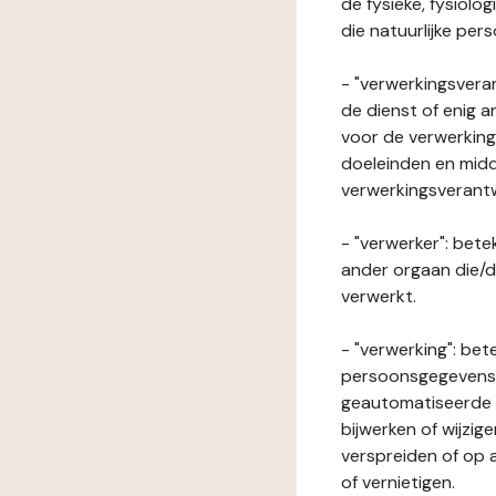
de fysieke, fysiolo
die natuurlijke per
- "verwerkingsveran
de dienst of enig 
voor de verwerking
doeleinden en midde
verwerkingsverant
- "verwerker": bete
ander orgaan die/
verwerkt.
- "verwerking": be
persoonsgegevens o
geautomatiseerde p
bijwerken of wijzig
verspreiden of op a
of vernietigen.