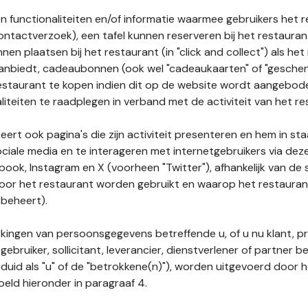
n functionaliteiten en/of informatie waarmee gebruikers het 
ontactverzoek), een tafel kunnen reserveren bij het restauran
nnen plaatsen bij het restaurant (in "click and collect") als he
 aanbiedt, cadeaubonnen (ook wel "cadeaukaarten" of "gesch
estaurant te kopen indien dit op de website wordt aangebo
liteiten te raadplegen in verband met de activiteit van het re
ert ook pagina's die zijn activiteit presenteren en hem in sta
ociale media en te interageren met internetgebruikers via de
book, Instagram en X (voorheen "Twitter"), afhankelijk van de
door het restaurant worden gebruikt en waarop het restauran
 beheert).
ingen van persoonsgegevens betreffende u, of u nu klant, p
gebruiker, sollicitant, leverancier, dienstverlener of partner b
duid als "u" of de "betrokkene(n)"), worden uitgevoerd door 
eld hieronder in paragraaf 4.