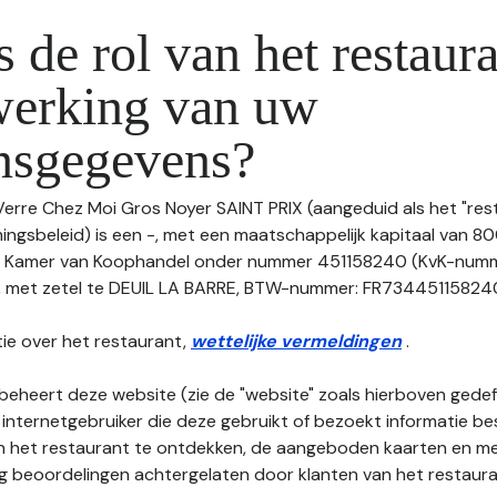
s de rol van het restaura
werking van uw
nsgegevens?
Verre Chez Moi Gros Noyer SAINT PRIX (aangeduid als het "rest
gsbeleid) is een -, met een maatschappelijk kapitaal van 80
de Kamer van Koophandel onder nummer 451158240 (KvK-num
et zetel te DEUIL LA BARRE, BTW-nummer: FR734451158240, te
ie over het restaurant,
wettelijke vermeldingen
.
beheert deze website (zie de "website" zoals hierboven gedefi
 internetgebruiker die deze gebruikt of bezoekt informatie be
an het restaurant te ontdekken, de aangeboden kaarten en men
nog beoordelingen achtergelaten door klanten van het restaura