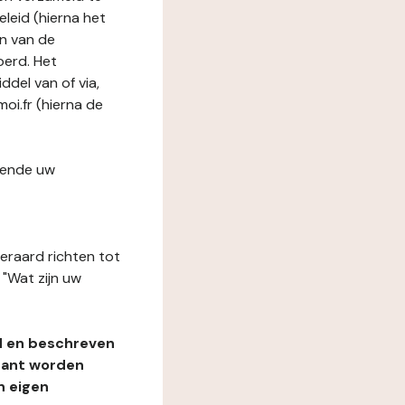
leid (hierna het
n van de
oerd. Het
del van of via,
oi.fr (hierna de
fende uw
teraard richten tot
"Wat zijn uw
d en beschreven
rant worden
n eigen