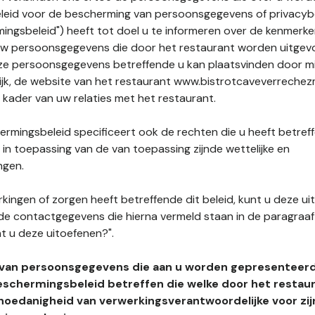
leid voor de bescherming van persoonsgegevens of privacybe
ngsbeleid") heeft tot doel u te informeren over de kenmerke
uw persoonsgegevens die door het restaurant worden uitgev
e persoonsgegevens betreffende u kan plaatsvinden door mid
lijk, de website van het restaurant www.bistrotcaveverrechezm
t kader van uw relaties met het restaurant.
rmingsbeleid specificeert ook de rechten die u heeft betref
n toepassing van de van toepassing zijnde wettelijke en
ngen.
kingen of zorgen heeft betreffende dit beleid, kunt u deze ui
de contactgegevens die hierna vermeld staan in de paragraaf 
t u deze uitoefenen?".
 van persoonsgegevens die aan u worden gepresenteer
eschermingsbeleid betreffen die welke door het restau
hoedanigheid van verwerkingsverantwoordelijke voor zij