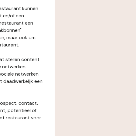
restaurant kunnen
t en/of een
t restaurant een
enkbonnen"
den, maar ook om
staurant.
at stellen content
ze netwerken
 sociale netwerken
t daadwerkelijk een
rospect, contact,
ent, potentieel of
het restaurant voor