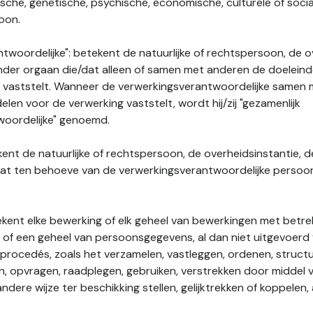
gische, genetische, psychische, economische, culturele of socia
soon.
twoordelijke": betekent de natuurlijke of rechtspersoon, de o
ander orgaan die/dat alleen of samen met anderen de doelein
 vaststelt. Wanneer de verwerkingsverantwoordelijke samen
len voor de verwerking vaststelt, wordt hij/zij "gezamenlijk
woordelijke" genoemd.
kent de natuurlijke of rechtspersoon, de overheidsinstantie, d
dat ten behoeve van de verwerkingsverantwoordelijke perso
tekent elke bewerking of elk geheel van bewerkingen met betre
f een geheel van persoonsgegevens, al dan niet uitgevoerd 
rocedés, zoals het verzamelen, vastleggen, ordenen, structu
en, opvragen, raadplegen, gebruiken, verstrekken door middel
ndere wijze ter beschikking stellen, gelijktrekken of koppelen