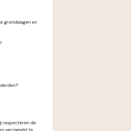
ke grondslagen en
?
n derden?
ij respecteren de
en verzameld te