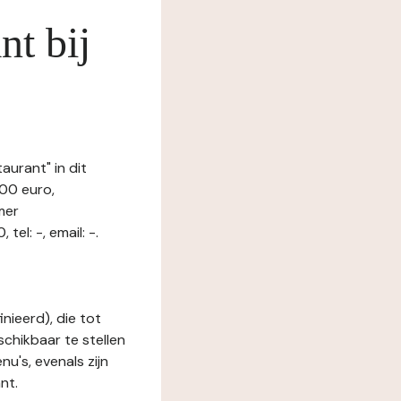
nt bij
aurant" in dit
00 euro,
mer
l: -, email: -.
nieerd), die tot
schikbaar te stellen
u's, evenals zijn
nt.