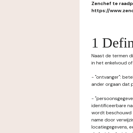
Zenchef te raadpl
https://www.zenc
1 Defin
Naast de termen die
in het enkelvoud o
- "ontvanger": bete
ander orgaan dat p
- "persoonsgegeven
identificeerbare na
wordt beschouwd ee
name door verwijzi
locatiegegevens, ee