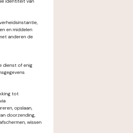
le identiteit van
verheidsinstantie,
den en middelen
 met anderen de
e dienst of enig
onsgegevens
kking tot
via
reren, opslaan,
 van doorzending,
, afschermen, wissen