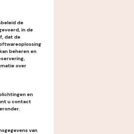
beleid de
evoerd, in de
, dat de
softwareoplossing
 kan beheren en
eservering,
rmatie over
plichtingen en
unt u contact
eronder.
onsgegevens van