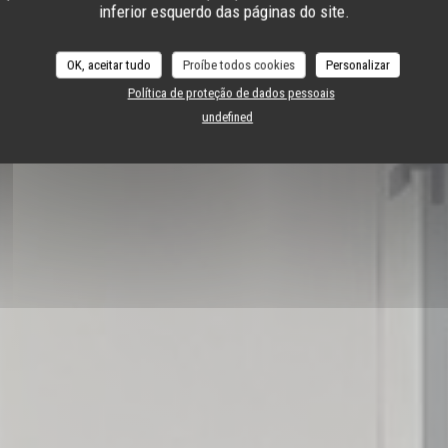
hez Moi Gros Noyer SA
inferior esquerdo das páginas do site.
OK, aceitar tudo
Proíbe todos cookies
Personalizar
RESERVAR UMA MESA
Política de proteção de dados pessoais
undefined