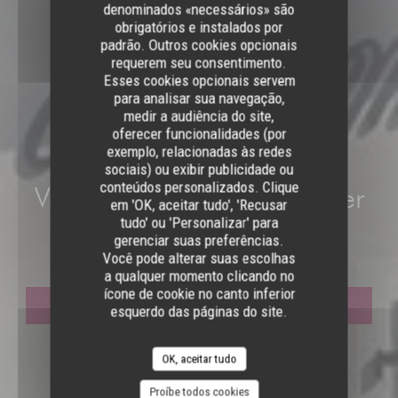
denominados «necessários» são
obrigatórios e instalados por
padrão. Outros cookies opcionais
requerem seu consentimento.
Esses cookies opcionais servem
para analisar sua navegação,
medir a audiência do site,
oferecer funcionalidades (por
exemplo, relacionadas às redes
•
SAINT-PRIX
sociais) ou exibir publicidade ou
conteúdos personalizados. Clique
Verre Chez Moi Gros Noyer
em 'OK, aceitar tudo', 'Recusar
tudo' ou 'Personalizar' para
SAINT PRIX
gerenciar suas preferências.
Você pode alterar suas escolhas
a qualquer momento clicando no
ícone de cookie no canto inferior
RESERVAR UMA MESA
esquerdo das páginas do site.
OK, aceitar tudo
Proíbe todos cookies