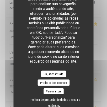
La viande est très bonne mais déçu par les frites car ce ne sont
para analisar sua navegação,
medir a audiência do site,
des petits morceaux de frites
oferecer funcionalidades (por
exemplo, relacionadas às redes
sociais) ou exibir publicidade ou
Samir
R
conteúdos personalizados. Clique
2026-07-22
- 12:30 - guests 2
em 'OK, aceitar tudo', 'Recusar
service
:
5
/5
ambience
:
4
/5
menu
:
5
/5
quality_price
:
5
/5
tudo' ou 'Personalizar' para
gerenciar suas preferências.
Você pode alterar suas escolhas
a qualquer momento clicando no
L’environnement, l’accueil, le service et surtout la qualité dans
ícone de cookie no canto inferior
les assiettes ! Merci au Patron pour son professionnalisme et
esquerdo das páginas do site.
son sourire !! Je recommande fortement !
OK, aceitar tudo
Sandra
G
Proíbe todos cookies
2026-07-18
- 19:30 - guests 2
Personalizar
service
:
5
/5
ambience
:
5
/5
menu
:
4
/5
quality_price
:
4
/5
Política de proteção de dados pessoais
undefined