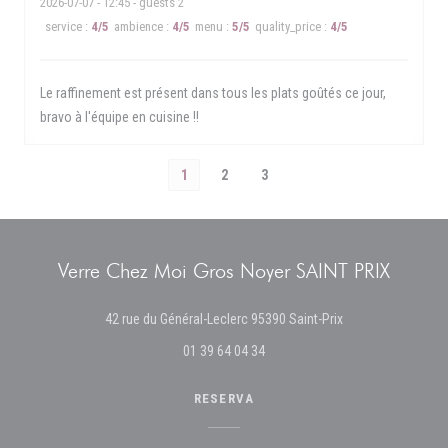
2026-07-07
- 12:45 - guests 2
service
:
4
/5
ambience
:
4
/5
menu
:
5
/5
quality_price
:
4
/5
Le raffinement est présent dans tous les plats goûtés ce jour,
bravo à l'équipe en cuisine !!
1
2
3
Verre Chez Moi Gros Noyer SAINT PRIX
((abre numa nova j
42 rue du Général-Leclerc 95390 Saint-Prix
01 39 64 04 34
RESERVA