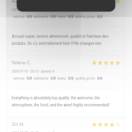
Audrey
R
2026-07-16
- 20:30 - guests 2
service
:
5
/5
ambience
:
5
/5
menu
:
5
/5
quality_price
:
5
/5
Accueil super, service attentionné, qualité et fraicheur des
produits. On s'y sent tellement bien !!! Ne changez rien
Valérie
C
2026-07-16
- 20:15 - guests 4
service
:
5
/5
ambience
:
5
/5
menu
:
5
/5
quality_price
:
5
/5
Everything is absolutely top quality: the welcome, the
atmosphere, the food, and the wine! Highly recommended!
Gil
M