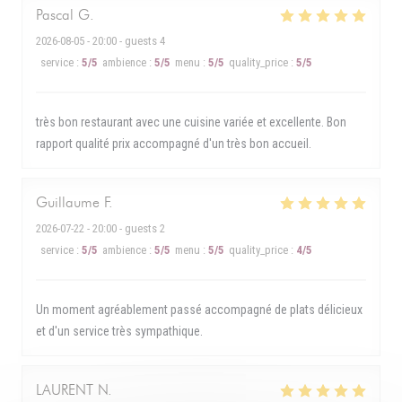
Pascal
G
2026-08-05
- 20:00 - guests 4
service
:
5
/5
ambience
:
5
/5
menu
:
5
/5
quality_price
:
5
/5
très bon restaurant avec une cuisine variée et excellente. Bon
rapport qualité prix accompagné d'un très bon accueil.
Guillaume
F
2026-07-22
- 20:00 - guests 2
service
:
5
/5
ambience
:
5
/5
menu
:
5
/5
quality_price
:
4
/5
Un moment agréablement passé accompagné de plats délicieux
et d'un service très sympathique.
LAURENT
N