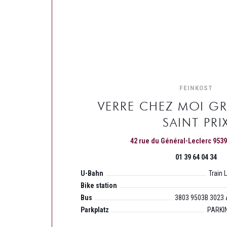
FEINKOST
VERRE CHEZ MOI G
SAINT PRI
42 rue du Général-Leclerc 9539
01 39 64 04 34
U-Bahn
Train 
Bike station
Bus
3803 9503B 3023 
Parkplatz
PARKI