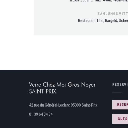
ZAHLUNGSMITT
Restaurant Titel, Bargeld, Sche
Verre Chez Moi Gros Noyer
RESERV
SAINT PRIX
((öffnet ein neues 
RESE
42 rue du Général-Leclerc 95390 Saint-Prix
01 39 64 04 34
GUTS