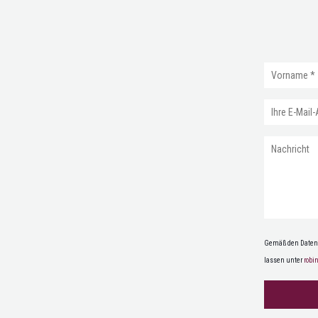
Gemäß den Datens
lassen unter
robi