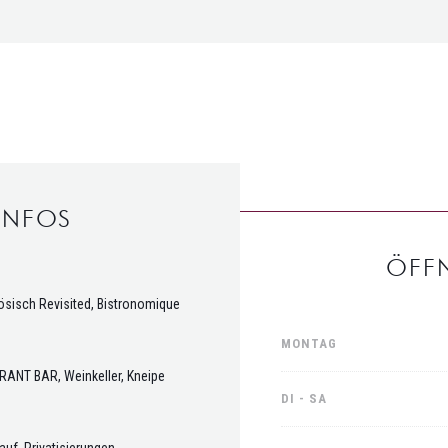
INFOS
ÖFF
zösisch Revisited, Bistronomique
MONTAG
RANT BAR, Weinkeller, Kneipe
DI
-
SA
uf, Privatisierungen