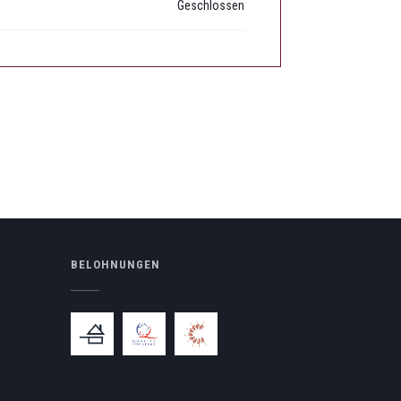
Geschlossen
BELOHNUNGEN
nster))
eues Fenster))