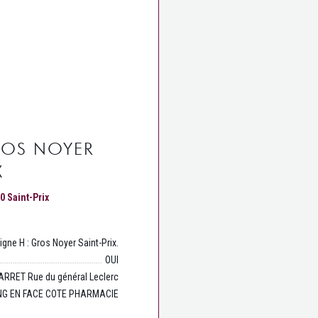
ROS NOYER
X
((öffnet ein neues Fenster))
0 Saint-Prix
Ligne H : Gros Noyer Saint-Prix.
OUI
ARRET Rue du général Leclerc
NG EN FACE COTE PHARMACIE