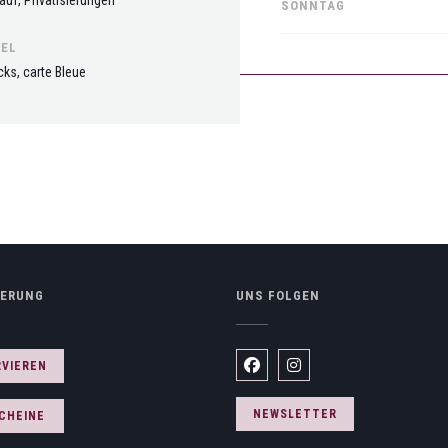
SONNTAG
EL
cks, carte Bleue
IERUNG
UNS FOLGEN
Fenster))
RVIEREN
Facebook ((öffnet ein neues Fe
Instagram ((öffnet ein n
NEWSLETTER
CHEINE