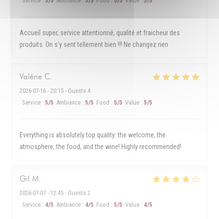
Service
:
5
/5
Ambiance
:
5
/5
Food
:
5
/5
Value
:
5
/5
Accueil super, service attentionné, qualité et fraicheur des
produits. On s'y sent tellement bien !!! Ne changez rien
Valérie
C
2026-07-16
- 20:15 - Guests 4
Service
:
5
/5
Ambiance
:
5
/5
Food
:
5
/5
Value
:
5
/5
Everything is absolutely top quality: the welcome, the
atmosphere, the food, and the wine! Highly recommended!
Gil
M
2026-07-07
- 12:45 - Guests 2
Service
:
4
/5
Ambiance
:
4
/5
Food
:
5
/5
Value
:
4
/5