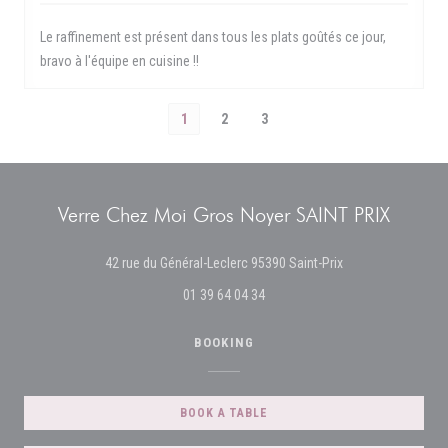
Le raffinement est présent dans tous les plats goûtés ce jour,
bravo à l'équipe en cuisine !!
1
2
3
Verre Chez Moi Gros Noyer SAINT PRIX
((opens in a new 
42 rue du Général-Leclerc 95390 Saint-Prix
01 39 64 04 34
BOOKING
BOOK A TABLE