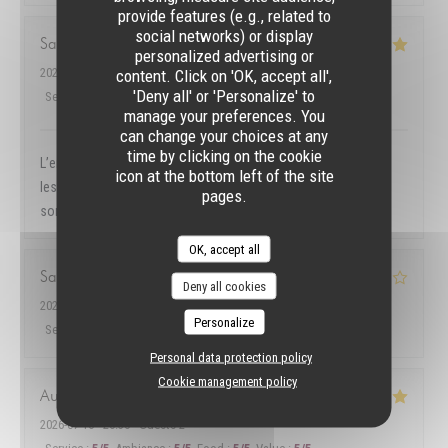
provide features (e.g., related to
social networks) or display
Samir
R
personalized advertising or
2026-07-22
- 12:30 - Guests 2
content. Click on 'OK, accept all',
'Deny all' or 'Personalize' to
Service
:
5
/5
Ambiance
:
4
/5
Food
:
5
/5
Value
:
5
/5
manage your preferences. You
can change your choices at any
time by clicking on the cookie
L’environnement, l’accueil, le service et surtout la qualité dans
icon at the bottom left of the site
les assiettes ! Merci au Patron pour son professionnalisme et
pages.
son sourire !! Je recommande fortement !
OK, accept all
Sandra
G
Deny all cookies
2026-07-18
- 19:30 - Guests 2
Personalize
Service
:
5
/5
Ambiance
:
5
/5
Food
:
4
/5
Value
:
4
/5
Personal data protection policy
Cookie management policy
Audrey
R
2026-07-16
- 20:30 - Guests 2