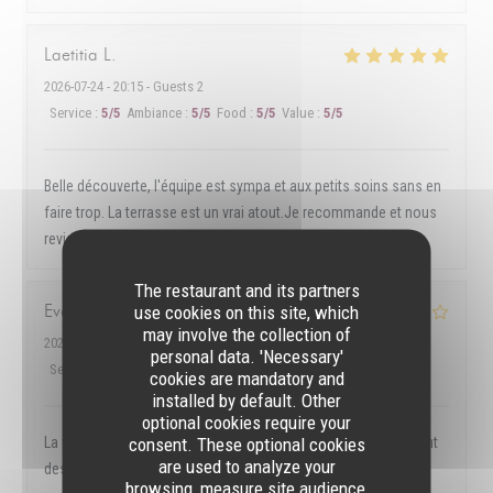
Laetitia
L
2026-07-24
- 20:15 - Guests 2
Service
:
5
/5
Ambiance
:
5
/5
Food
:
5
/5
Value
:
5
/5
Belle découverte, l'équipe est sympa et aux petits soins sans en
faire trop. La terrasse est un vrai atout.Je recommande et nous
reviendrons
The restaurant and its partners
Evelyne
N
use cookies on this site, which
may involve the collection of
2026-07-22
- 13:00 - Guests 3
personal data. 'Necessary'
Service
:
4
/5
Ambiance
:
4
/5
Food
:
4
/5
Value
:
4
/5
cookies are mandatory and
installed by default. Other
optional cookies require your
consent. These optional cookies
La viande est très bonne mais déçu par les frites car ce ne sont
are used to analyze your
des petits morceaux de frites
browsing, measure site audience,