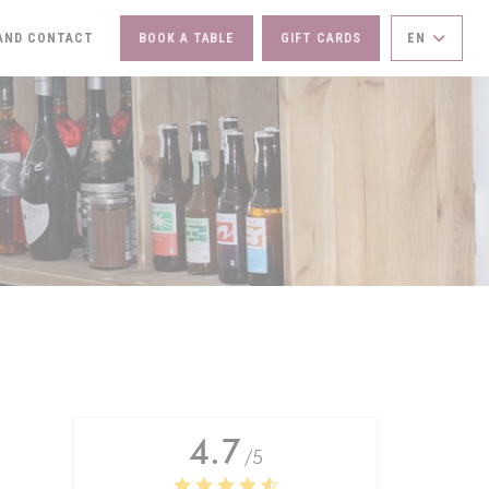
AND CONTACT
BOOK A TABLE
GIFT CARDS
EN
IN A NEW WINDOW))
4.7
/5