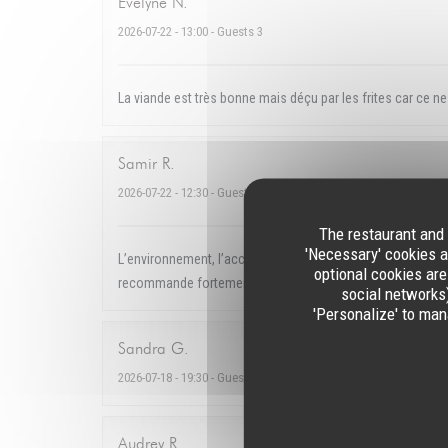
Evelyne
N
2026-07-22
- 13:00 - Guests 3
La viande est très bonne mais déçu par les frites car ce n
Samir
R
2026-07-22
- 12:30 - Guests 2
The restaurant and 
'Necessary' cookies a
L’environnement, l’accueil, le service et surtout la qualité
optional cookies are
recommande fortement !
social networks)
'Personalize' to man
Sandra
G
2026-07-18
- 19:30 - Guests 2
Audrey
R