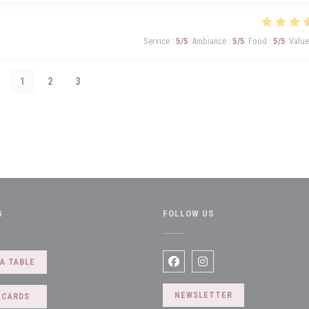
Service
:
5
/5
Ambiance
:
5
/5
Food
:
5
/5
Value
1
2
3
G
FOLLOW US
indow))
A TABLE
Facebook ((opens in a new win
Instagram ((opens in a 
NEWSLETTER
 CARDS