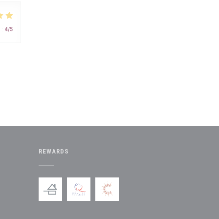
:
4
/5
REWARDS
dow))
new window))