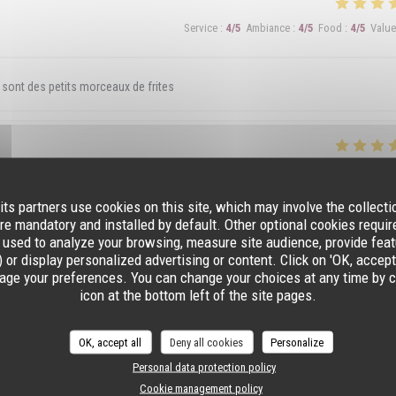
Service
:
4
/5
Ambiance
:
4
/5
Food
:
4
/5
Value
e sont des petits morceaux de frites
Service
:
5
/5
Ambiance
:
4
/5
Food
:
5
/5
Value
its partners use cookies on this site, which may involve the collecti
re mandatory and installed by default. Other optional cookies requi
 dans les assiettes ! Merci au Patron pour son professionnalisme et son sourire !
 used to analyze your browsing, measure site audience, provide featu
 or display personalized advertising or content. Click on 'OK, accept al
age your preferences. You can change your choices at any time by c
icon at the bottom left of the site pages.
Service
:
5
/5
Ambiance
:
5
/5
Food
:
4
/5
Value
OK, accept all
Deny all cookies
Personalize
Personal data protection policy
Cookie management policy