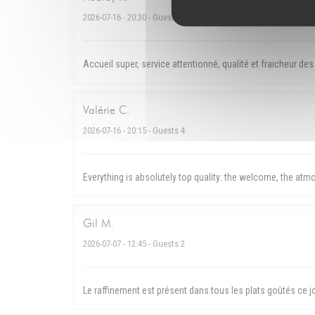
2026-07-16
- 20:30 - Guests 2
Accueil super, service attentionné, qualité et fraicheur des
Valérie
C
2026-07-16
- 20:15 - Guests 4
Everything is absolutely top quality: the welcome, the at
Gil
M
2026-07-07
- 12:45 - Guests 2
Le raffinement est présent dans tous les plats goûtés ce jou