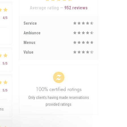
Average rating —
952 reviews
:
4
/5
Service
Ambiance
Menus
Value
:
5
/5
100% certified ratings
:
5
/5
Only clients having made reservations
provided ratings
ons