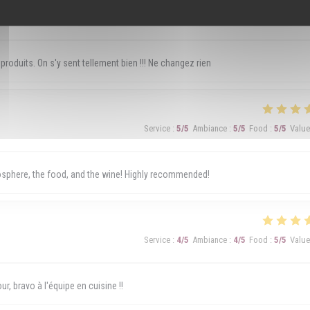
Service
:
5
/5
Ambiance
:
5
/5
Food
:
5
/5
Value
 produits. On s'y sent tellement bien !!! Ne changez rien
Service
:
5
/5
Ambiance
:
5
/5
Food
:
5
/5
Value
mosphere, the food, and the wine! Highly recommended!
Service
:
4
/5
Ambiance
:
4
/5
Food
:
5
/5
Value
r, bravo à l'équipe en cuisine !!