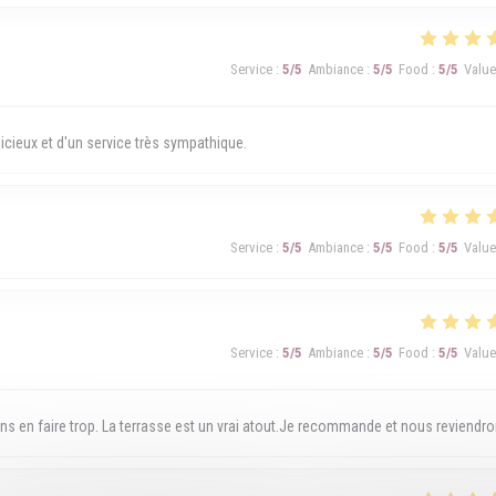
Service
:
5
/5
Ambiance
:
5
/5
Food
:
5
/5
Value
ieux et d'un service très sympathique.
Service
:
5
/5
Ambiance
:
5
/5
Food
:
5
/5
Value
Service
:
5
/5
Ambiance
:
5
/5
Food
:
5
/5
Value
ans en faire trop. La terrasse est un vrai atout.Je recommande et nous reviendr