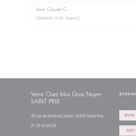
Jean Claude
C
2026-06-30
- 13:00 - Guests 2
Verre Chez Moi Gros Noyer
BOOKIN
SAINT PRIX
((opens in a new w
BOOK 
42 rue du Général-Leclerc 95390 Saint-Prix
01 39 64 04 34
GIFT