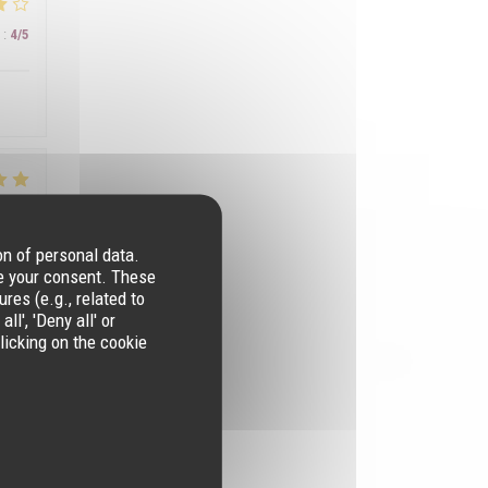
:
4
/5
:
5
/5
on of personal data.
re your consent. These
! Je
res (e.g., related to
l', 'Deny all' or
licking on the cookie
:
4
/5