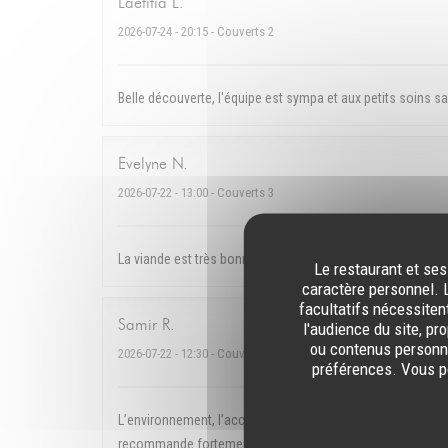
Laetitia
L
2026-07-24
- 20:15 - Couverts 2
Belle découverte, l'équipe est sympa et aux petits soins s
Evelyne
N
2026-07-22
- 13:00 - Couverts 3
La viande est très bonne mais déçu par les frites car ce n
Le restaurant et ses
caractère personnel. L
facultatifs nécessiten
Samir
R
l'audience du site, pr
ou contenus personna
2026-07-22
- 12:30 - Couverts 2
préférences. Vous po
L’environnement, l’accueil, le service et surtout la qualité
recommande fortement !