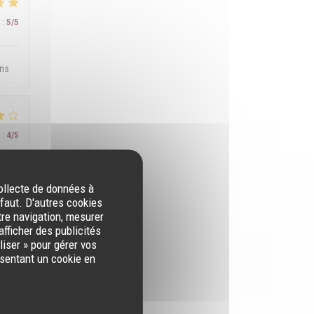
:
5
/5
ons
:
4
/5
collecte de données à
éfaut. D'autres cookies
tre navigation, mesurer
afficher des publicités
iser » pour gérer vos
:
5
/5
ésentant un cookie en
! Je