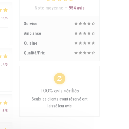
Note moyenne —
954 avis
:
5
/5
Service
Ambiance
Cuisine
Qualité/Prix
:
4
/5
100% avis vérifiés
Seuls les clients ayant réservé ont
laissé leur avis
:
5
/5