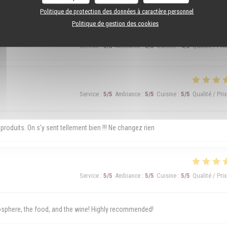
Politique de protection des données à caractère personnel
Politique de gestion des cookies
Service
:
5
/5
Ambiance
:
5
/5
Cuisine
:
4
/5
Qualité / Prix
Service
:
5
/5
Ambiance
:
5
/5
Cuisine
:
5
/5
Qualité / Prix
 produits. On s'y sent tellement bien !!! Ne changez rien
Service
:
5
/5
Ambiance
:
5
/5
Cuisine
:
5
/5
Qualité / Prix
mosphere, the food, and the wine! Highly recommended!