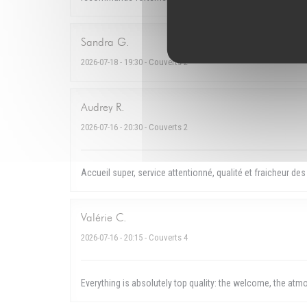
Sandra
G
2026-07-18
- 19:30 - Couverts 2
Audrey
R
2026-07-16
- 20:30 - Couverts 2
Accueil super, service attentionné, qualité et fraicheur des
Valérie
C
2026-07-16
- 20:15 - Couverts 4
Everything is absolutely top quality: the welcome, the at