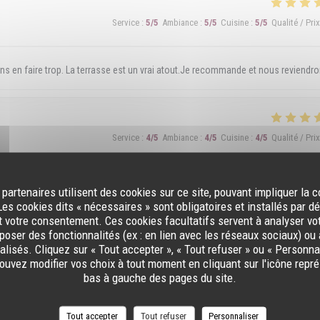
Service
:
5
/5
Ambiance
:
5
/5
Cuisine
:
5
/5
Qualité / Prix
ans en faire trop. La terrasse est un vrai atout.Je recommande et nous reviendr
Service
:
4
/5
Ambiance
:
4
/5
Cuisine
:
4
/5
Qualité / Prix
e sont des petits morceaux de frites
 partenaires utilisent des cookies sur ce site, pouvant impliquer la 
es cookies dits « nécessaires » sont obligatoires et installés par d
t votre consentement. Ces cookies facultatifs servent à analyser vo
oposer des fonctionnalités (ex : en lien avec les réseaux sociaux) ou 
lisés. Cliquez sur « Tout accepter », « Tout refuser » ou « Personnal
Service
:
5
/5
Ambiance
:
4
/5
Cuisine
:
5
/5
Qualité / Prix
uvez modifier vos choix à tout moment en cliquant sur l'icône repr
bas à gauche des pages du site.
 dans les assiettes ! Merci au Patron pour son professionnalisme et son sourire !
Tout accepter
Tout refuser
Personnaliser