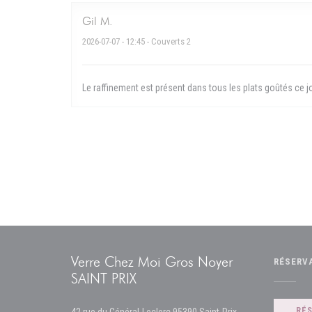
Gil
M
2026-07-07
- 12:45 - Couverts 2
Le raffinement est présent dans tous les plats goûtés ce jou
Verre Chez Moi Gros Noyer
RÉSERV
SAINT PRIX
((ouvre une nouvell
RÉ