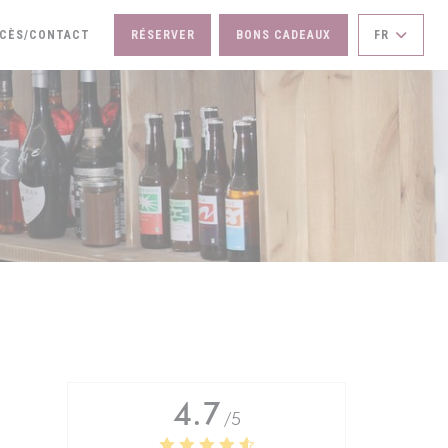
RE UNE NOUVELLE FENÊTRE))
CÈS/CONTACT
RÉSERVER
BONS CADEAUX
FR
4.7
/5