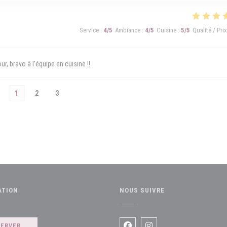
Service
:
4
/5
Ambiance
:
4
/5
Cuisine
:
5
/5
Qualité / Prix
r, bravo à l'équipe en cuisine !!
1
2
3
ATION
NOUS SUIVRE
e fenêtre))
SERVER